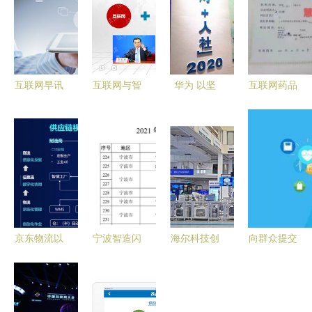
互联网早讯
互联网与智
华为 以坚
互联网药品
菜鸟快递进
能制造 智
实技术，托
销售合规指
村、教培巨
慧工厂与智
起“互联网
南 四大证
头转型素质
慧工业整体
+人社”的智
件全面解析
赛道，京东
规划建设方
慧云帆
图书激战线
案
上沙场
京东物流以
宁波智造闪
海尔科技创
向群众提交
科技重塑供
耀全国 企
新闪耀齐
满意答卷
应链 引领
业勇夺工信
鲁，五项目
市北区33万
未来互联网
部2021年
荣膺2023
居民智享数