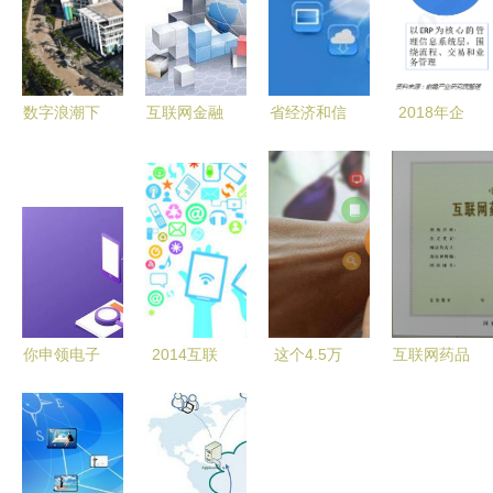
数字浪潮下
互联网金融
省经济和信
2018年企
的自贸明珠
越来越吃香
息化委关于
业信息化行
海口复兴城
的深层原因
组织申报
业市场规模
互联网信息
2016年省
与发展趋势
产业园的崛
级专项资金
企业服务社
起与展望
（软件新技
交化价值凸
术及应用领
显
域）项目库
你申领电子
2014互联
这个4.5万
互联网药品
入库工作的
社保卡了吗
网大事盘点
亿的大题
信息服务资
指引
互联网时代
洞悉投资潜
材，或将引
格证书申请
下的便捷新
力领域
爆整个市
与互联网信
体验
场！——互
息服务的合