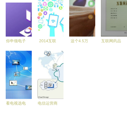
互联网信息
2016年省
与发展趋势
产业园的崛
级专项资金
企业服务社
起与展望
（软件新技
交化价值凸
术及应用领
显
域）项目库
你申领电子
2014互联
这个4.5万
互联网药品
入库工作的
社保卡了吗
网大事盘点
亿的大题
信息服务资
指引
互联网时代
洞悉投资潜
材，或将引
格证书申请
下的便捷新
力领域
爆整个市
与互联网信
体验
场！——互
息服务的合
联网信息服
规要点
务迎历史性
机遇
看电视选电
电信运营商
信还是广
加速云服务
电？互联网
布局，行业